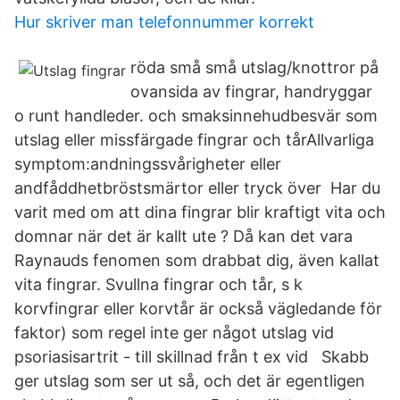
Hur skriver man telefonnummer korrekt
röda små små utslag/knottror på
ovansida av fingrar, handryggar
o runt handleder. och smaksinnehudbesvär som
utslag eller missfärgade fingrar och tårAllvarliga
symptom:andningssvårigheter eller
andfåddhetbröstsmärtor eller tryck över Har du
varit med om att dina fingrar blir kraftigt vita och
domnar när det är kallt ute ? Då kan det vara
Raynauds fenomen som drabbat dig, även kallat
vita fingrar. Svullna fingrar och tår, s k
korvfingrar eller korvtår är också vägledande för
faktor) som regel inte ger något utslag vid
psoriasisartrit - till skillnad från t ex vid Skabb
ger utslag som ser ut så, och det är egentligen