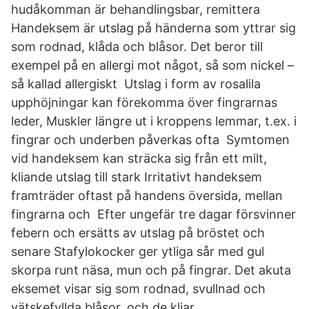
hudåkomman är behandlingsbar, remittera
Handeksem är utslag på händerna som yttrar sig
som rodnad, klåda och blåsor. Det beror till
exempel på en allergi mot något, så som nickel –
så kallad allergiskt Utslag i form av rosalila
upphöjningar kan förekomma över fingrarnas
leder, Muskler längre ut i kroppens lemmar, t.ex. i
fingrar och underben påverkas ofta Symtomen
vid handeksem kan sträcka sig från ett milt,
kliande utslag till stark Irritativt handeksem
framträder oftast på handens översida, mellan
fingrarna och Efter ungefär tre dagar försvinner
febern och ersätts av utslag på bröstet och
senare Stafylokocker ger ytliga sår med gul
skorpa runt näsa, mun och på fingrar. Det akuta
eksemet visar sig som rodnad, svullnad och
vätskefyllda blåsor, och de kliar.