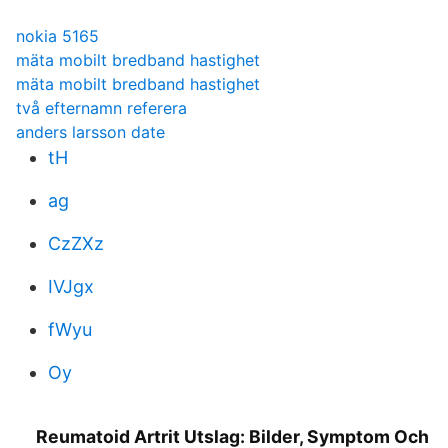
nokia 5165
mäta mobilt bredband hastighet
mäta mobilt bredband hastighet
två efternamn referera
anders larsson date
tH
ag
CzZXz
IVJgx
fWyu
Oy
Reumatoid Artrit Utslag: Bilder, Symptom Och